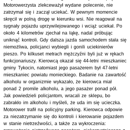
Motorowerzysta zlekceważył wydane polecenie, nie
zatrzymał się i zaczął uciekać. W pewnym momencie
skręcił w polną drogę w kierunku wsi. Nie reagował na
sygnały pojazdu uprzywilejowanego i wciąż uciekał. Po
około 4 kilometrów zjechał na łąkę, nadal próbując
uniknąć kontroli. Gdy dalsza jazda samochodem stała się
niemożliwa, policjanci wybiegli i gonili uciekinierów
pieszo. Po kilkuset metrach mężczyźni byli już w rękach
funkcjonariuszy. Kierowcą okazał się 44-letni mieszkaniec
gminy Tykocin, natomiast jego pasażerem był 47-letni
mieszkaniec powiatu monieckiego. Badanie na zawartość
alkoholu w organizmie wykazało, że kierowca miał
ponad 2 promile alkoholu, a jego pasażer ponad pół.
Jak powiedzieli policjantom, wracali ze sklepu, bo
zabrakło im alkoholu i myśleli, że uda im się ucieczka.
Motorower trafił na policyjny parking. Kierowca odpowie
za niezatrzymanie się do kontroli i kierowanie pojazdem
w stanie nietrzeźwości, a także za wykroczenia: