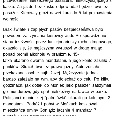
przewożenie nietrzeźwego pasażera, niekorzystającego z
kasku. Za jazdę bez kasku odpowiadał będzie również
pasażer. Kierowcy grozi nawet kara do 5 lat pozbawienia
wolności.
Brak świateł i zapiętych pasów bezpieczeństwa było
powodem zatrzymania kierowcy audi. Po sprawdzeniu
stanu trzeźwości przez funkcjonariuszy ruchu drogowego,
okazało się, że mężczyzna wyruszył w drogę mając
ponad promil alkoholu w oranizmie. 45-
latka ukarano dwoma mandatami, a jego konto zasiliło 7
punktów. Stracił również prawo jazdy. Auto zostało
przekazane osobie najbliższej. Mężczyźnie jednak
bardzo zależało na tym, aby dojechać do celu. Po kilku
godzinach, jak dotarł do Moniek jako pasażer, zatrzymali
go mundurowi, gdy spał nietrzeźwy na ławce w parku.
Policjanci monieckiej "patrolówki" ukarali go kolejnymi 2
mandatami. Podróż i pobyt w Mońkach kosztował
mieszkańca gminy Goniądz łącznie 4 mandaty, 7