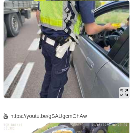
Film
https://youtu.be/gSAUgcmOhAw