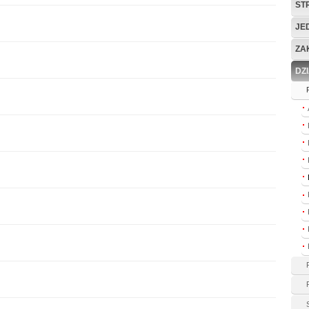
ST
JE
ZA
DZ