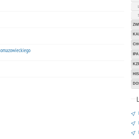
ZW
KA
CH
okomazowieckiego
IPA
KZ
HIS
DO
L