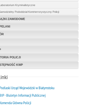
Laboratorium Kryminalistyczne
Samodzielny Pododdział Kontrterrorystyczny Policji
IĄZKI ZAWODOWE
PELANI
ÓR
P
TORIA POLICJI
STĘPNOŚĆ KWP
inki
Podlaski Urząd Wojewódzki w Białymstoku
BIP - Biuletyn Informacji Publicznej
Komenda Główna Policji