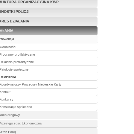
RUKTURA ORGANIZACYJNA KWP
DNOSTKI POLICJI
KRES DZIAŁANIA
IAŁANIA
Prewencja
Aktualności
Programy profilaktyczne
Działania profilaktyczne
Patologie społeczne
Dzielnicowi
Koordynatorzy Procedury Niebieskie Karty
Kontakt
Konkursy
Konsultacje społeczne
Ruch drogowy
Przestępczość Ekonomiczna
Sztab Policji