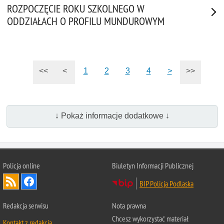
ROZPOCZĘCIE ROKU SZKOLNEGO W
ODDZIAŁACH O PROFILU MUNDUROWYM
<<
<
1
2
3
4
>
>>
↓ Pokaż informacje dodatkowe ↓
Policja online
Biuletyn Informacji Publicznej
BIP Policja Podlaska
Redakcja serwisu
Nota prawna
Chcesz wykorzystać materiał
Kontakt z redakcją