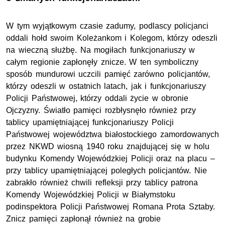
W tym wyjątkowym czasie zadumy, podlascy policjanci
oddali hołd swoim Koleżankom i Kolegom, którzy odeszli
na wieczną służbę. Na mogiłach funkcjonariuszy w
całym regionie zapłonęły znicze. W ten symboliczny
sposób mundurowi uczcili pamięć zarówno policjantów,
którzy odeszli w ostatnich latach, jak i funkcjonariuszy
Policji Państwowej, którzy oddali życie w obronie
Ojczyzny. Światło pamięci rozbłysnęło również przy
tablicy upamiętniającej funkcjonariuszy Policji
Państwowej województwa białostockiego zamordowanych
przez NKWD wiosną 1940 roku znajdującej się w holu
budynku Komendy Wojewódzkiej Policji oraz na placu –
przy tablicy upamiętniającej poległych policjantów. Nie
zabrakło również chwili refleksji przy tablicy patrona
Komendy Wojewódzkiej Policji w Białymstoku
podinspektora Policji Państwowej Romana Prota Sztaby.
Znicz pamięci zapłonął również na grobie