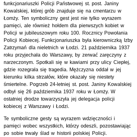
funkcjonariuszki Policji Państwowej st. post. Janiny
Kowalskiej, której grób znajduje się na cmentarzu w
Łomży. Ten symboliczny gest jest nie tylko wyrazem
pamięci, ale również hołdem dla pierwszych kobiet w
Policji w jubileuszowym roku 100. Rocznicy Powołania
Policji Kobiecej. Funkcjonariuszka była kierowniczką Izby
Zatrzymań dla nieletnich w Łodzi. 21 października 1937
roku przyjechała do Warszawy, by zerwać zaręczyny z
narzeczonym. Spotkali się w kawiarni przy ulicy Ciepłej,
gdzie rozegrała się tragedia. Mężczyzna oddał w jej
kierunku kilka strzałów, które okazały się niestety
śmiertelne. Pogrzeb 24-letniej st. post. Janiny Kowalskiej
odbył się 26 października 1937 roku w Łomży. W
ostatniej drodze towarzyszyła jej delegacja policji
kobiecej z Warszawy i Łodzi.
Te symboliczne gesty są wyrazem wdzięczności i
pamięci wobec wszystkich, którzy odeszli, pozostawiając
po sobie trwały ślad w historii polskiej Policji.