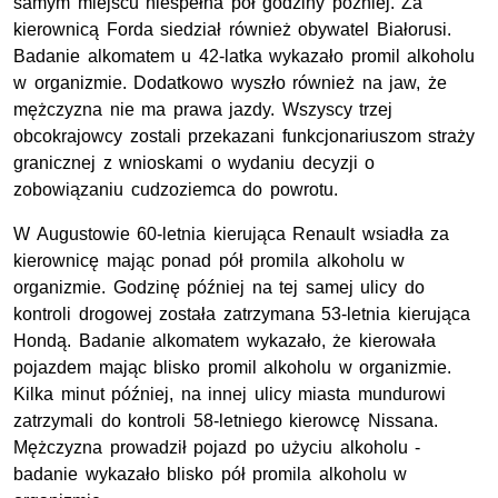
samym miejscu niespełna pół godziny później. Za
kierownicą Forda siedział również obywatel Białorusi.
Badanie alkomatem u 42-latka wykazało promil alkoholu
w organizmie. Dodatkowo wyszło również na jaw, że
mężczyzna nie ma prawa jazdy. Wszyscy trzej
obcokrajowcy zostali przekazani funkcjonariuszom straży
granicznej z wnioskami o wydaniu decyzji o
zobowiązaniu cudzoziemca do powrotu.
W Augustowie 60-letnia kierująca Renault wsiadła za
kierownicę mając ponad pół promila alkoholu w
organizmie. Godzinę później na tej samej ulicy do
kontroli drogowej została zatrzymana 53-letnia kierująca
Hondą. Badanie alkomatem wykazało, że kierowała
pojazdem mając blisko promil alkoholu w organizmie.
Kilka minut później, na innej ulicy miasta mundurowi
zatrzymali do kontroli 58-letniego kierowcę Nissana.
Mężczyzna prowadził pojazd po użyciu alkoholu -
badanie wykazało blisko pół promila alkoholu w