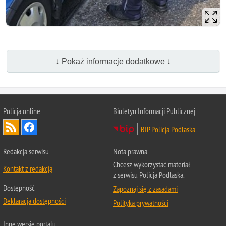
↓ Pokaż informacje dodatkowe ↓
Policja online
Biuletyn Informacji Publicznej
BIP Policja Podlaska
Redakcja serwisu
Nota prawna
Chcesz wykorzystać materiał
Kontakt z redakcją
z serwisu Policja Podlaska.
Dostępność
Zapoznaj się z zasadami
Deklaracja dostępności
Polityka prywatności
Inne wersje portalu