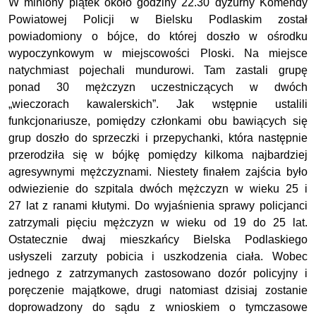
W miniony piątek około godziny 22.30 dyżurny Komendy
Powiatowej Policji w Bielsku Podlaskim został
powiadomiony o bójce, do której doszło w ośrodku
wypoczynkowym w miejscowości Ploski. Na miejsce
natychmiast pojechali mundurowi. Tam zastali grupę
ponad 30 mężczyzn uczestniczących w dwóch
„wieczorach kawalerskich”. Jak wstępnie ustalili
funkcjonariusze, pomiędzy członkami obu bawiących się
grup doszło do sprzeczki i przepychanki, która następnie
przerodziła się w bójkę pomiędzy kilkoma najbardziej
agresywnymi mężczyznami. Niestety finałem zajścia było
odwiezienie do szpitala dwóch mężczyzn w wieku 25 i
27 lat z ranami kłutymi. Do wyjaśnienia sprawy policjanci
zatrzymali pięciu mężczyzn w wieku od 19 do 25 lat.
Ostatecznie dwaj mieszkańcy Bielska Podlaskiego
usłyszeli zarzuty pobicia i uszkodzenia ciała. Wobec
jednego z zatrzymanych zastosowano dozór policyjny i
poręczenie majątkowe, drugi natomiast dzisiaj zostanie
doprowadzony do sądu z wnioskiem o tymczasowe