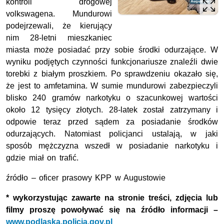
kontroli drogowej
volkswagena. Mundurowi
podejrzewali, że kierujący
nim 28-letni mieszkaniec
miasta może posiadać przy sobie środki odurzające. W
wyniku podjętych czynności funkcjonariusze znaleźli dwie
torebki z białym proszkiem. Po sprawdzeniu okazało się,
że jest to amfetamina. W sumie mundurowi zabezpieczyli
blisko 240 gramów narkotyku o szacunkowej wartości
około 12 tysięcy złotych. 28-latek został zatrzymany i
odpowie teraz przed sądem za posiadanie środków
odurzających. Natomiast policjanci ustalają, w jaki
sposób mężczyzna wszedł w posiadanie narkotyku i
gdzie miał on trafić.
źródło – oficer prasowy KPP w Augustowie
* wykorzystując zawarte na stronie treści, zdjęcia lub
filmy proszę powoływać się na źródło informacji –
www.podlaska.policja.gov.pl