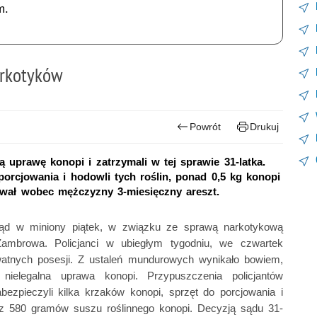
m.
arkotyków
Powrót
Drukuj
ą uprawę konopi i zatrzymali w tej sprawie 31-latka.
orcjowania i hodowli tych roślin, ponad 0,5 kg konopi
wał wobec mężczyzny 3-miesięczny areszt.
 sąd w miniony piątek, w związku ze sprawą narkotykową
Zambrowa. Policjanci w ubiegłym tygodniu, we czwartek
watnych posesji. Z ustaleń mundurowych wynikało bowiem,
elegalna uprawa konopi. Przypuszczenia policjantów
abezpieczyli kilka krzaków konopi, sprzęt do porcjowania i
az 580 gramów suszu roślinnego konopi. Decyzją sądu 31-