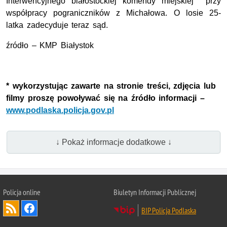
Interwencyjnego białostockiej komendy miejskiej przy
współpracy pograniczników z Michałowa. O losie 25-
latka zadecyduje teraz sąd.
źródło – KMP Białystok
* wykorzystując zawarte na stronie treści, zdjęcia lub
filmy proszę powoływać się na źródło informacji –
www.podlaska.policja.gov.pl
↓ Pokaż informacje dodatkowe ↓
Policja online
Biuletyn Informacji Publicznej
BIP Policja Podlaska