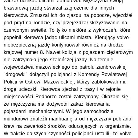
zaczął uciekać ulicami Zambrowa. Mężczyzna swoją
brawurową jazdą stwarzał zagrożenie dla innych
kierowców. Zmuszał ich do zjazdu na pobocze, wjeżdżał
pod prąd na rondzie, czy przejeżdżał skrzyżowanie na
czerwonym świetle. To tylko niektóre z wykroczeń, które
popełnił kierowca jadąc ulicami miasta. Kierujący volvo
niebezpieczną jazdę kontynuował również na drodze
krajowej numer 8. Nawet kolizja z pojazdem ciężarowym
nie zatrzymała jego szaleńczej jazdy. Na terenie
województwa mazowieckiego do patrolu zambrowskiej
"drogówki" dołączyli policjanci z Komendy Powiatowej
Policji w Ostrowi Mazowieckiej, którzy zablokowali mu
drogę ucieczki. Kierowca zjechał z trasy i w rejonie
miejscowości Podborze został zatrzymany. Okazało się,
że mężczyzna ma dożywotni zakaz kierowania
pojazdami mechanicznymi. W jego samochodzie
mundurowi znaleźli marihuanę a od mężczyzny pobrano
krew na zawartość środków odurzających w organizmie.
W trakcie dalszych czynności policjanci ustalili, że volvo