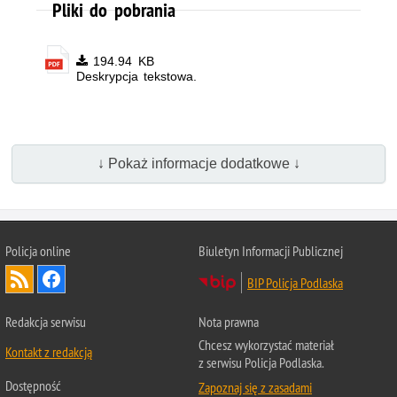
Pliki do pobrania
194.94 KB
Deskrypcja tekstowa.
↓ Pokaż informacje dodatkowe ↓
Policja online
Biuletyn Informacji Publicznej
BIP Policja Podlaska
Redakcja serwisu
Nota prawna
Chcesz wykorzystać materiał
Kontakt z redakcją
z serwisu Policja Podlaska.
Dostępność
Zapoznaj się z zasadami