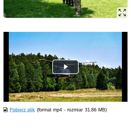
Opis filmu: W tle widać policyjny śmigłowiec, z którego w
Odtwórz
wideo
Pobierz plik
(format mp4 - rozmiar 31.86 MB)