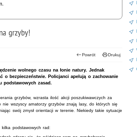
m.
 na grzyby!
Powrót
Drukuj
dzenie wolnego czasu na łonie natury. Jednak
 o bezpieczeństwie. Policjanci apelują o zachowanie
lku podstawowych zasad.
erania grzybów, wzrasta ilość akcji poszukiwawczych za
e nie wszyscy amatorzy grzybów znają lasy, do których się
ając swój zmysł orientacji w terenie. Niekiedy takie sytuacje
h kilka podstawowych rad:
jednak zdarzy się, że pójdziesz sam na grzybobranie,