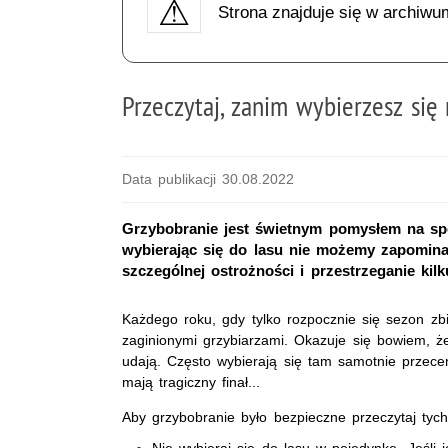
Strona znajduje się w archiwu
Przeczytaj, zanim wybierzesz się
Data publikacji 30.08.2022
Grzybobranie jest świetnym pomysłem na spę
wybierając się do lasu nie możemy zapominać
szczególnej ostrożności i przestrzeganie ki
Każdego roku, gdy tylko rozpocznie się sezon zbi
zaginionymi grzybiarzami. Okazuje się bowiem, ż
udają. Często wybierają się tam samotnie przeceni
mają tragiczny finał...
Aby grzybobranie było bezpieczne przeczytaj tyc
Nie wybieraj się do lasu w pojedynkę. Jeśli 