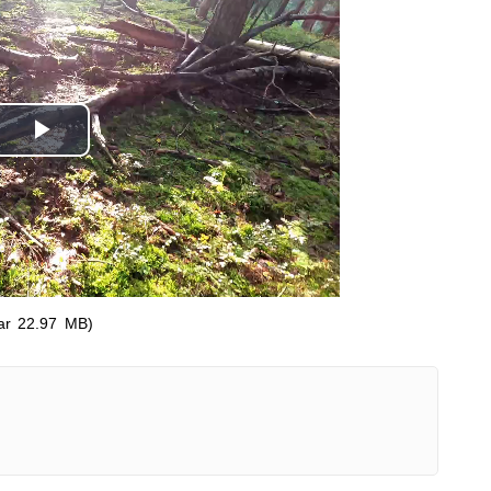
Odtwórz
wideo
ar 22.97 MB)