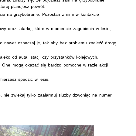
której planujesz powrót.
 się na grzybobranie. Pozostań z nimi w kontakcie
wy oraz latarkę, które w momencie zagubienia w lesie,
lbo nawet oznaczaj je, tak aby bez problemu znaleźć drogę
daleko od auta, stacji czy przystanków kolejowych.
j. One mogą okazać się bardzo pomocne w razie akcji
mierzasz spędzić w lesie.
sie, nie zwlekaj tylko zaalarmuj służby dzwoniąc na numer