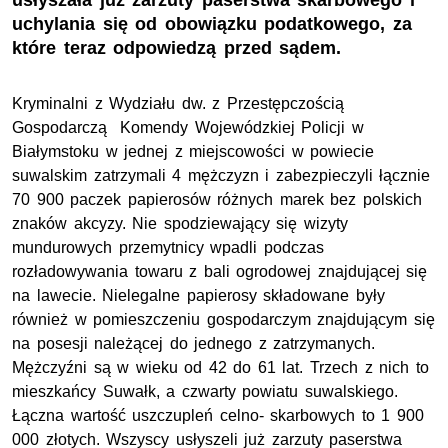
usłyszała już zarzuty paserstwa skarbowego i
uchylania się od obowiązku podatkowego, za
które teraz odpowiedzą przed sądem.
Kryminalni z Wydziału dw. z Przestępczością
Gospodarczą Komendy Wojewódzkiej Policji w
Białymstoku w jednej z miejscowości w powiecie
suwalskim zatrzymali 4 mężczyzn i zabezpieczyli łącznie
70 900 paczek papierosów różnych marek bez polskich
znaków akcyzy. Nie spodziewający się wizyty
mundurowych przemytnicy wpadli podczas
rozładowywania towaru z bali ogrodowej znajdującej się
na lawecie. Nielegalne papierosy składowane były
również w pomieszczeniu gospodarczym znajdującym się
na posesji należącej do jednego z zatrzymanych.
Mężczyźni są w wieku od 42 do 61 lat. Trzech z nich to
mieszkańcy Suwałk, a czwarty powiatu suwalskiego.
Łączna wartość uszczupleń celno- skarbowych to 1 900
000 złotych. Wszyscy usłyszeli już zarzuty paserstwa