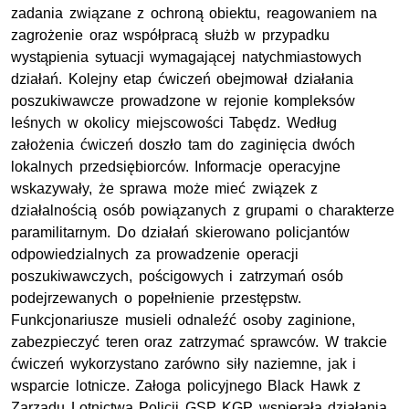
zadania związane z ochroną obiektu, reagowaniem na
zagrożenie oraz współpracą służb w przypadku
wystąpienia sytuacji wymagającej natychmiastowych
działań. Kolejny etap ćwiczeń obejmował działania
poszukiwawcze prowadzone w rejonie kompleksów
leśnych w okolicy miejscowości Tabędz. Według
założenia ćwiczeń doszło tam do zaginięcia dwóch
lokalnych przedsiębiorców. Informacje operacyjne
wskazywały, że sprawa może mieć związek z
działalnością osób powiązanych z grupami o charakterze
paramilitarnym. Do działań skierowano policjantów
odpowiedzialnych za prowadzenie operacji
poszukiwawczych, pościgowych i zatrzymań osób
podejrzewanych o popełnienie przestępstw.
Funkcjonariusze musieli odnaleźć osoby zaginione,
zabezpieczyć teren oraz zatrzymać sprawców. W trakcie
ćwiczeń wykorzystano zarówno siły naziemne, jak i
wsparcie lotnicze. Załoga policyjnego Black Hawk z
Zarządu Lotnictwa Policji GSP KGP wspierała działania