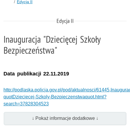
Edycja II
Edycja II
Inauguracja "Dziecięcej Szkoły
Bezpieczeństwa"
Data publikacji 22.11.2019
http://podlaska.policja.gov.pl/pod/aktualnosci/61445,Inaugura
quotDzieciecej-Szkoly-Bezpieczenstwaquot.html?
search=37828304523
↓ Pokaż informacje dodatkowe ↓