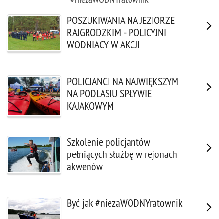
POSZUKIWANIA NA JEZIORZE
RAJGRODZKIM - POLICYJNI
WODNIACY W AKCJI
POLICJANCI NA NAJWIĘKSZYM
NA PODLASIU SPŁYWIE
KAJAKOWYM
Szkolenie policjantów
pełniących służbę w rejonach
akwenów
Być jak #niezaWODNYratownik