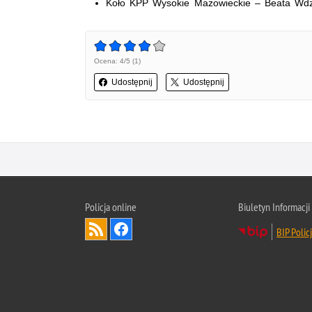
Koło KPP Wysokie Mazowieckie – Beata Wd
Ocena: 4/5 (1)
Udostępnij
Udostępnij
Policja online
Biuletyn Informacji
BIP Polic