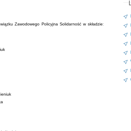
L
iązku Zawodowego Policyjna Solidarność w składzie:
iuk
ieniuk
ka