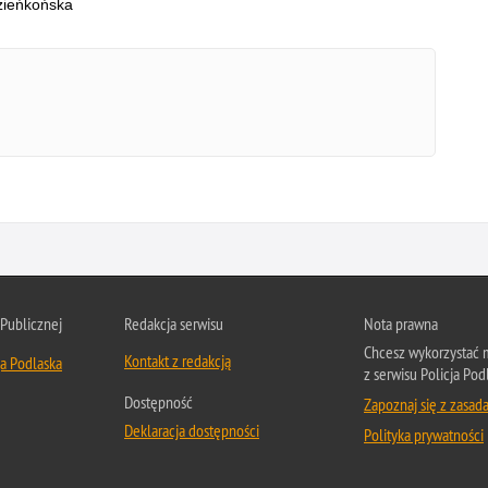
zieńkońska
 Publicznej
Redakcja serwisu
Nota prawna
Chcesz wykorzystać m
Kontakt z redakcją
ja Podlaska
z serwisu Policja Pod
Dostępność
Zapoznaj się z zasad
Deklaracja dostępności
Polityka prywatności