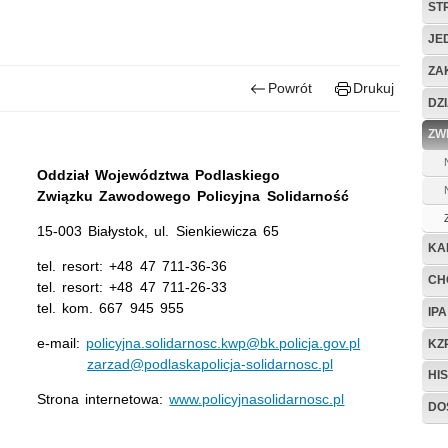
ST
JE
ZA
Powrót
Drukuj
DZ
ZW
Oddział Województwa Podlaskiego
Związku Zawodowego Policyjna Solidarność
15-003 Białystok, ul. Sienkiewicza 65
KA
tel. resort: +48 47 711-36-36
CH
tel. resort: +48 47 711-26-33
tel. kom. 667 945 955
IPA
e-mail:
policyjna.solidarnosc.kwp@bk.policja.gov.pl
KZ
zarzad@podlaskapolicja-solidarnosc.pl
HIS
Strona internetowa:
www.policyjnasolidarnosc.pl
DO