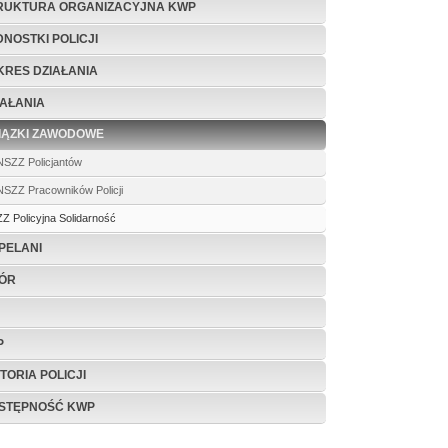
RUKTURA ORGANIZACYJNA KWP
DNOSTKI POLICJI
KRES DZIAŁANIA
IAŁANIA
IĄZKI ZAWODOWE
NSZZ Policjantów
NSZZ Pracowników Policji
ZZ Policyjna Solidarność
PELANI
ÓR
P
TORIA POLICJI
STĘPNOŚĆ KWP