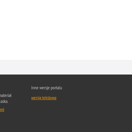
Inne wersje portalu
ateriał
wersja tekstowa
laska.
ami