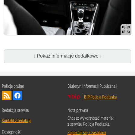
↓ Pokaż informacje dodatkowe ↓
Policja online
Biuletyn Informacji Publicznej
BIP Policja Podlaska
Redakcja serwisu
Nota prawna
Chcesz wykorzystać materiał
Kontakt z redakcją
z serwisu Policja Podlaska.
Dostępność
Zapoznaj się z zasadami