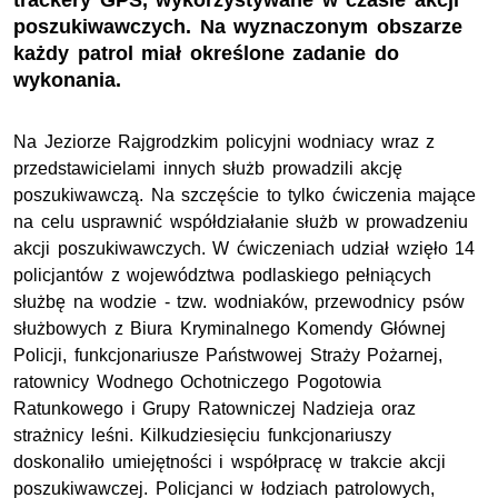
trackery GPS, wykorzystywane w czasie akcji
poszukiwawczych. Na wyznaczonym obszarze
każdy patrol miał określone zadanie do
wykonania.
Na Jeziorze Rajgrodzkim policyjni wodniacy wraz z
przedstawicielami innych służb prowadzili akcję
poszukiwawczą. Na szczęście to tylko ćwiczenia mające
na celu usprawnić współdziałanie służb w prowadzeniu
akcji poszukiwawczych. W ćwiczeniach udział wzięło 14
policjantów z województwa podlaskiego pełniących
służbę na wodzie -
tzw
. wodniaków, przewodnicy psów
służbowych z Biura Kryminalnego Komendy Głównej
Policji, funkcjonariusze Państwowej Straży Pożarnej,
ratownicy Wodnego Ochotniczego Pogotowia
Ratunkowego i Grupy Ratowniczej Nadzieja oraz
strażnicy leśni. Kilkudziesięciu funkcjonariuszy
doskonaliło umiejętności i współpracę w trakcie akcji
poszukiwawczej. Policjanci w łodziach patrolowych,