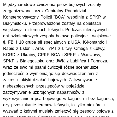
Międzynarodowe ćwiczenia psów bojowych zostały
zorganizowane przez Centralny Pododdział
Kontrterrorystyczny Policji "BOA" wspólnie z SPKP w
Białymstoku. Przeprowadzone zostały na obiektach
wojskowych i terenach leśnych. Podczas intensywnych
dni szkoleniowych zespoły bojowe policyjne i wojskowe
tj. FBI i 10 grupa sił specjalnych z USA, K-komando i
Rapid z Estonii, Aras i YPT z Litwy, Omega z Łotwy,
KORD z Ukrainy, CPKP BOA i SPKP z Warszawy,
SPKP z Białegostoku oraz JWK z Lublińca i Formoza,
wraz ze swoimi psami ćwiczyli różne scenariusze,
jednocześnie wymieniając się doświadczeniami z
zakresu taktyki działań bojowych. Zatrzymywanie
niebezpiecznych przestępców w pojeździe,
zatrzymywanie uzbrojonych napastników z
wykorzystaniem psa bojowego w kagańcu i bez kagańca,
czy przeszukanie terenów leśnych, to tylko niektóre z
wyzwań z którymi musiały zmierzyć się zespoły bojowe z