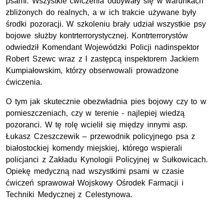
psami. Wszystkie ćwiczenia odbywały się w warunkach
zbliżonych do realnych, a w ich trakcie używane były
środki pozoracji. W szkoleniu brały udział wszystkie psy
bojowe służby kontrterrorystycznej. Kontrterrorystów
odwiedził Komendant Wojewódzki Policji nadinspektor
Robert Szewc wraz z I zastępcą inspektorem Jackiem
Kumpiałowskim, którzy obserwowali prowadzone
ćwiczenia.
O tym jak skutecznie obezwładnia pies bojowy czy to w
pomieszczeniach, czy w terenie - najlepiej wiedzą
pozoranci. W tę rolę wcielił się między innymi asp.
Łukasz Czeszczewik – przewodnik policyjnego psa z
białostockiej komendy miejskiej, którego wspierali
policjanci z Zakładu Kynologii Policyjnej w Sułkowicach.
Opiekę medyczną nad wszystkimi psami w czasie
ćwiczeń sprawował Wojskowy Ośrodek Farmacji i
Techniki Medycznej z Celestynowa.