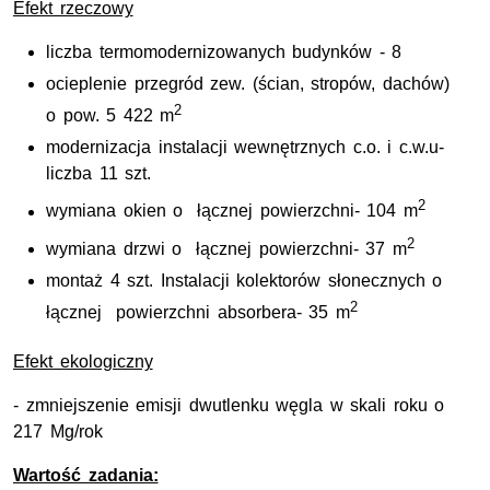
Efekt rzeczowy
liczba termomodernizowanych budynków - 8
ocieplenie przegród zew. (ścian, stropów, dachów)
2
o pow. 5 422 m
modernizacja instalacji wewnętrznych c.o. i c.w.u-
liczba 11 szt.
2
wymiana okien o łącznej powierzchni- 104 m
2
wymiana drzwi o łącznej powierzchni- 37 m
montaż 4 szt. Instalacji kolektorów słonecznych o
2
łącznej powierzchni absorbera- 35 m
Efekt ekologiczny
- zmniejszenie emisji dwutlenku węgla w skali roku o
217 Mg/rok
Wartość zadania: