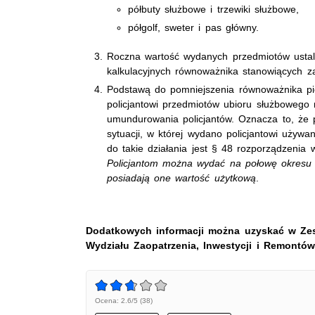
półbuty służbowe i trzewiki służbowe,
półgolf, sweter i pas główny.
Roczna wartość wydanych przedmiotów ustala
kalkulacyjnych równoważnika stanowiących za
Podstawą do pomniejszenia równoważnika pi
policjantowi przedmiotów ubioru służbowego
umundurowania policjantów. Oznacza to, że 
sytuacji, w której wydano policjantowi uży
do takie działania jest § 48 rozporządzenia
Policjantom można wydać na połowę okresu 
posiadają one wartość użytkową
.
Dodatkowych informacji można uzyskać w Zes
Wydziału Zaopatrzenia, Inwestycji i Remontów
Ocena: 2.6/5 (38)