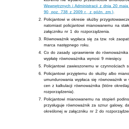
Wewnętrznych i Administracji z dnia 20 maj
90, poz. 738 z 2009 r., z późn. zm.)
.
Policjantowi w okresie służby przygotowawcz
natomiast policjantowi mianowanemu na stał
załączniku nr 1 do rozporządzenia.
Równoważnik wypłaca się za tzw. rok zaopat
marca następnego roku.
Co do zasady uprawnienie do równoważnika 
wypłatę równoważnika wynosi 9 miesięcy.
Policjantowi zawieszonemu w czynnościach s
Policjantowi przyjętemu do służby albo mia
umundurowania wypłaca się równoważnik w wy
cen z kalkulacji równoważnika (które określa
rozporządzenia).
Policjantowi mianowanemu na stopień podins
przysługuje równoważnik za sznur galowy, d
określonej w załączniku nr 2 do rozporządze