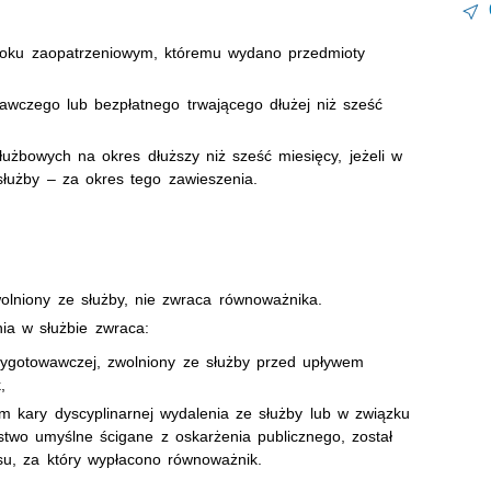
 roku zaopatrzeniowym, któremu wydano przedmioty
awczego lub bezpłatnego trwającego dłużej niż sześć
użbowych na okres dłuższy niż sześć miesięcy, jeżeli w
służby – za okres tego zawieszenia.
wolniony ze służby, nie zwraca równoważnika.
ia w służbie zwraca:
zygotowawczej, zwolniony ze służby przed upływem
,
em kary dyscyplinarnej wydalenia ze służby lub w związku
wo umyślne ścigane z oskarżenia publicznego, został
su, za który wypłacono równoważnik.