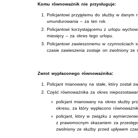
Komu równoważnik nie przysługuje:
Policjantowi przyjętemu do służby w danym
umundurowania – za ten rok.
Policjantowi korzystającemu z urlopu wychow
miesięcy – za okres tego urlopu.
Policjantowi zawieszonemu w czynnościach sł
czasie zawieszenia zostaje on zwolniony ze 
Zwrot wypłaconego równoważnika:
Policjant mianowany na stałe, który został z
Część równoważnika za okres niepozostawan
policjant mianowany na okres służby pr
okresu, za który wypłacono równoważnik
policjant, który w związku z wymierzeni
z prawomocnym skazaniem za przestępst
zwolniony ze służby przed upływem cza