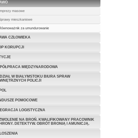
AWO
Imprezy masowe
Sprawy mieszkaniowe
Równoważnik za umundurowanie
AWA CZŁOWIEKA
OP KORUPCJI
TYCJE
PÓŁPRACA MIĘDZYNARODOWA
DZIAŁ W BIAŁYMSTOKU BIURA SPRAW
WNĘTRZNYCH POLICJI
POL
NDUSZE POMOCOWE
TEGRACJA LOGISTYCZNA
ZWOLENIE NA BROŃ. KWALIFIKOWANY PRACOWNIK
HRONY. DETEKTYW. OBRÓT BRONIĄ I AMUNICJĄ.
ŁOSZENIA