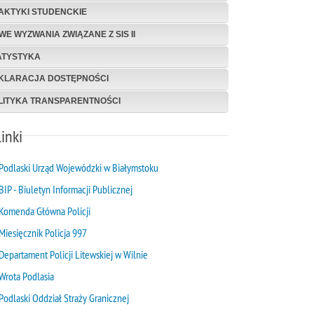
AKTYKI STUDENCKIE
WE WYZWANIA ZWIĄZANE Z SIS II
ATYSTYKA
KLARACJA DOSTĘPNOŚCI
LITYKA TRANSPARENTNOŚCI
inki
Podlaski Urząd Wojewódzki w Białymstoku
BIP - Biuletyn Informacji Publicznej
Komenda Główna Policji
Miesięcznik Policja 997
Departament Policji Litewskiej w Wilnie
Wrota Podlasia
Podlaski Oddział Straży Granicznej