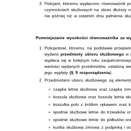
Policjant, któremu wypłacono równoważnik p
czynnościach służbowych na okres dłuższy n
nie później niż w ostatnim dniu pełnienia słu
Pomniejszanie wysokości równoważnika za 
Policjantowi, któremu, na podstawie przepis
wydano
przedmioty
ubioru służbowego
w r
wypłaca się w kolejnym roku zaopatrzeniow
wartości wydanych przedmiotów, ustaloną we
jego wypłaty
(§ 9 rozporządzenia
).
Przedmiotami ubioru służbowego są elemen
czapka letnia służbowa oraz czapka zi
koszula służbowa oraz koszula letnia sł
koszulka polo z krótkim rękawem oraz ko
spodnie służbowe letnie do trzewików o
spodnie służbowe letnie do półbutów ora
kurtka służbowa zimowa z podpinką i oc