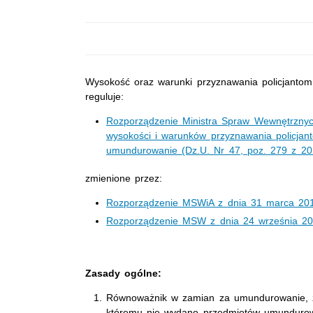
Wysokość oraz warunki przyznawania policjanto
reguluje:
Rozporządzenie Ministra Spraw Wewnętrznych
wysokości i warunków przyznawania policja
umundurowanie (Dz.U. Nr 47, poz. 279 z 201
zmienione przez:
Rozporządzenie MSWiA z dnia 31 marca 2011 
Rozporządzenie MSW z dnia 24 września 2014
Zasady ogólne:
Równoważnik w zamian za umundurowanie, zw
któremu nie wydano przedmiotów umunduro