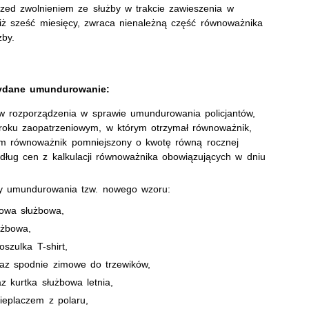
rzed zwolnieniem ze służby w trakcie zawieszenia w
iż sześć miesięcy, zwraca nienależną część równoważnika
żby.
wydane umundurowanie:
ów rozporządzenia w sprawie umundurowania policjantów,
oku zaopatrzeniowym, w którym otrzymał równoważnik,
ym równoważnik pomniejszony o kwotę równą rocznej
dług cen z kalkulacji równoważnika obowiązujących w dniu
ty umundurowania tzw. nowego wzoru:
mowa służbowa,
użbowa,
szulka T-shirt,
raz spodnie zimowe do trzewików,
z kurtka służbowa letnia,
ieplaczem z polaru,