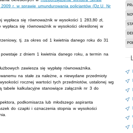
PR
a 2009 r. w sprawie umundurowania policjantów (Dz.U. Nr
NO
ej wypłaca się równoważnik w wysokości 1 283,80 zł,
ST
e wypłaca się równoważnik w wysokości określonej w
DE
rzeniowy, tj. za okres od 1 kwietnia danego roku do 31
PO
powstaje z dniem 1 kwietnia danego roku, a termin na
L
łużbowych zawiesza się wypłatę równoważnika.
nowanemu na stałe za należne, a niewydane przedmioty
sokości rocznej wartości tych przedmiotów, ustalonej wg
ją tabele kalkulacyjne stanowiące załącznik nr 3 do
pektora, podkomisarza lub młodszego aspiranta
aszek do czapki i oznaczenia stopnia w wysokości
nia.