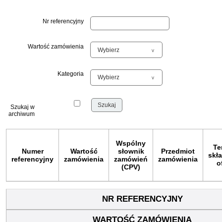
Nr referencyjny
Wartość zamówienia
Kategoria
Szukaj w
archiwum
Wspólny
Te
Numer
Wartość
słownik
Przedmiot
skł
referencyjny
zamówienia
zamówień
zamówienia
o
(CPV)