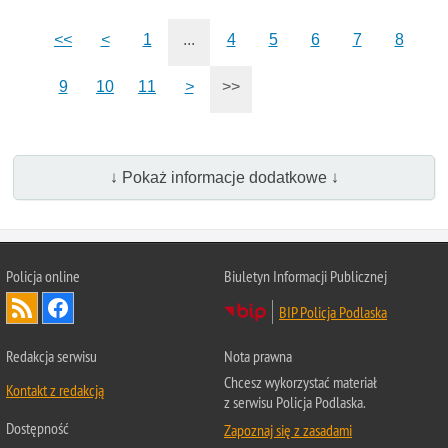
<<
<
1
...
4
5
6
7
8
9
10
11
>
>>
↓ Pokaż informacje dodatkowe ↓
Policja online
Biuletyn Informacji Publicznej
BIP Policja Podlaska
Redakcja serwisu
Nota prawna
Chcesz wykorzystać materiał
Kontakt z redakcją
z serwisu Policja Podlaska.
Dostępność
Zapoznaj się z zasadami