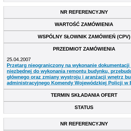
25.04.2007
Przetarg nieograniczony na wykonanie dokumentacji 
niezbędnej do wykonania remontu budynku, przebud
głównego oraz zmiany wystroju i aranżacji wnętrz b
administracyjnego Komendy Wojewódzkiej Policji w 