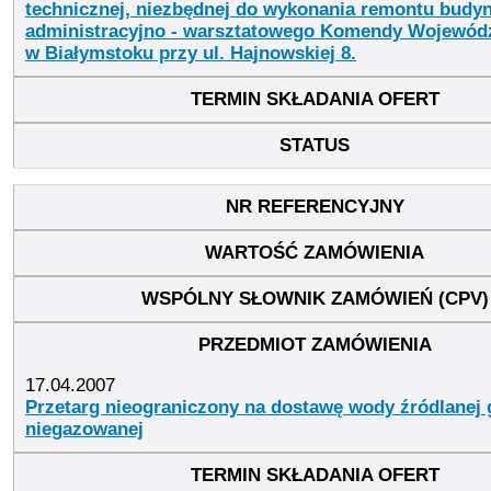
technicznej, niezbędnej do wykonania remontu budy
administracyjno - warsztatowego Komendy Wojewódzk
w Białymstoku przy ul. Hajnowskiej 8.
17.04.2007
Przetarg nieograniczony na dostawę wody źródlanej 
niegazowanej