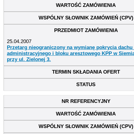
25.04.2007
Przetarg nieograniczony na wymianę pokrycia dachu
administracyjnego i bloku aresztowego KPP w Siemi
przy ul. Zielonej 3.