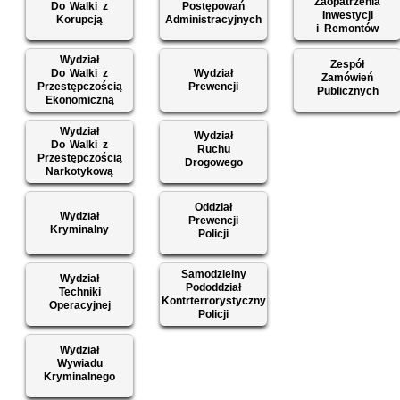
Zaopatrzenia
Do Walki z
Postępowań
Inwestycji
Korupcją
Administracyjnych
i Remontów
Wydział
Zespół
Do Walki z
Wydział
Zamówień
Przestępczością
Prewencji
Publicznych
Ekonomiczną
Wydział
Wydział
Do Walki z
Ruchu
Przestępczością
Drogowego
Narkotykową
Oddział
Wydział
Prewencji
Kryminalny
Policji
Samodzielny
Wydział
Pododdział
Techniki
Kontrterrorystyczny
Operacyjnej
Policji
Wydział
Wywiadu
Kryminalnego