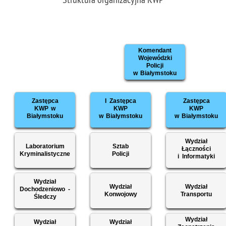
Komendant
Wojewódzki
Policji
w Białymstoku
Zastępca
I Zastępca
Zastępca
KWP w
KWP
KWP
Białymstoku
w Białymstoku
w Białymstoku
Wydział
Laboratorium
Sztab
Łączności
Kryminalistyczne
Policji
i Informatyki
Wydział
Wydział
Wydział
Dochodzeniowo -
Konwojowy
Transportu
Śledczy
Wydział
Wydział
Wydział